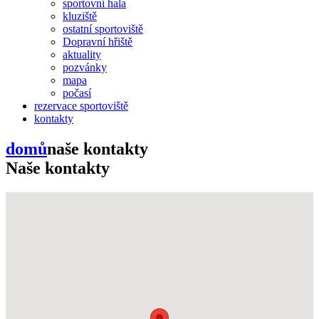
sportovní hala
kluziště
ostatní sportoviště
Dopravní hřiště
aktuality
pozvánky
mapa
počasí
rezervace sportoviště
kontakty
domů
naše kontakty
Naše kontakty