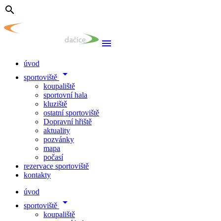
search
menu
úvod
arrow_drop_down
sportoviště
koupaliště
sportovní hala
kluziště
ostatní sportoviště
Dopravní hřiště
aktuality
pozvánky
mapa
počasí
rezervace sportoviště
kontakty
úvod
arrow_drop_down
sportoviště
koupaliště