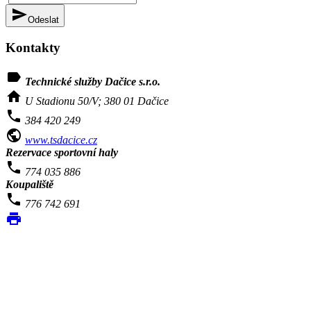
send
Odeslat
Kontakty
label
Technické služby Dačice s.r.o.
home
U Stadionu 50/V; 380 01 Dačice
phone
384 420 249
public
www.tsdacice.cz
Rezervace sportovní haly
phone
774 035 886
Koupaliště
phone
776 742 691
print