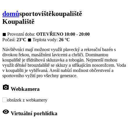
domů
sportoviště
koupaliště
Koupaliště
◼
Provozní doba:
OTEVŘENO 10:00 - 20:00
Počasí:
23°C
◼
Teplota vody:
26 °C
Návštěvníci mají možnost využít plavecký a rekreační bazén s
divokou řekou, masážními lavicemi a chrliči. Dominantou
koupaliště je třídráhová skluzavka a tobogán. Nejmenší mohou
využít dětské brouzdaliště se skluzy a stříkajícím nosorožcem. Voda
v koupališti je vyhřívaná. Areál nabízí možnost občerstvení a
sportovního vyžití pro všechny generace.
photo_camera
Webkamera
visibility
Virtuální porhlídka