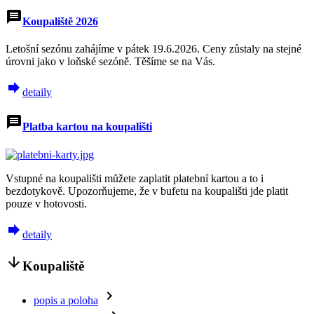
message
Koupaliště 2026
Letošní sezónu zahájíme v pátek 19.6.2026. Ceny zůstaly na stejné
úrovni jako v loňské sezóně. Těšíme se na Vás.
forward
detaily
message
Platba kartou na koupališti
Vstupné na koupališti můžete zaplatit platební kartou a to i
bezdotykově. Upozorňujeme, že v bufetu na koupališti jde platit
pouze v hotovosti.
forward
detaily
arrow_downward
Koupaliště
navigate_next
popis a poloha