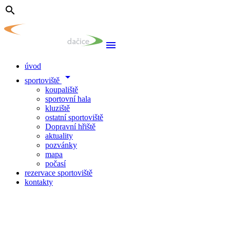
search
menu
úvod
arrow_drop_down
sportoviště
koupaliště
sportovní hala
kluziště
ostatní sportoviště
Dopravní hřiště
aktuality
pozvánky
mapa
počasí
rezervace sportoviště
kontakty